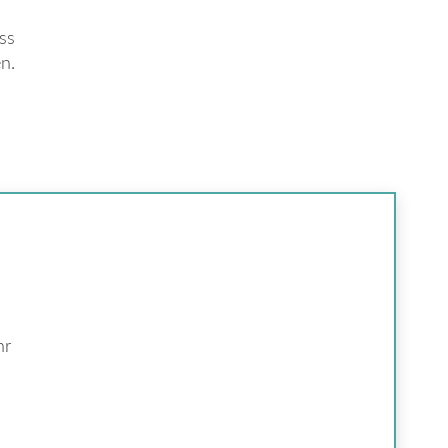
ss
n.
hr